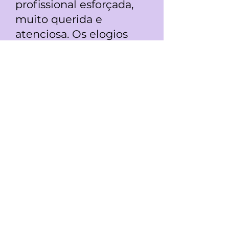
profissional esforçada,
muito querida e
atenciosa. Os elogios
são sinceros e ela
merece. Muito obrigada,
Hortência.
PROTOCOLO APLICADO:
Procedimentos estéticos
Fiz botox pela primeira vez
aos 34 anos e simplesmente
amei o resultado. Estava com